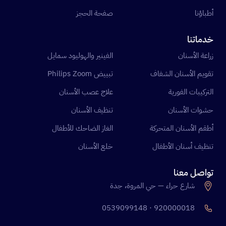
أطباؤنا
صفحة الحجز
خدماتنا
زراعة الأسنان
الفينير والهوليود سمايل
تقويم الأسنان الشفاف
تبييض Philips Zoom
التركيبات الفورية
علاج عصب الأسنان
حشوات الأسنان
تنظيف الأسنان
أطقم الأسنان المتحركة
الغاز الضاحك للأطفال
تنظيف أسنان الأطفال
خلع الأسنان
تواصل معنا
شارع حراء — حي المروة، جدة
920000018 · 0539099148
احجز الآن